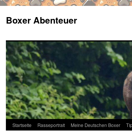
Zum
Inhalt
Boxer Abenteuer
springen
Startseite
Rasseportrait
Meine Deutschen Boxer
Ti