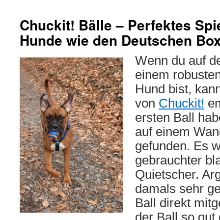
Chuckit! Bälle – Perfektes Spi
Hunde wie den Deutschen Box
Wenn du auf d
einem robusten
Hund bist, kann
von
Chuckit!
em
ersten Ball hab
auf einem Wan
gefunden. Es w
gebrauchter bl
Quietscher. Arg
damals sehr ge
Ball direkt mi
der Ball so gut