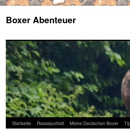
Zum
Inhalt
Boxer Abenteuer
springen
Startseite
Rasseportrait
Meine Deutschen Boxer
Ti