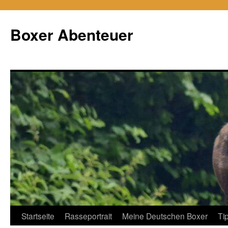
Zum
Inhalt
Boxer Abenteuer
springen
Startseite
Rasseportrait
Meine Deutschen Boxer
Ti