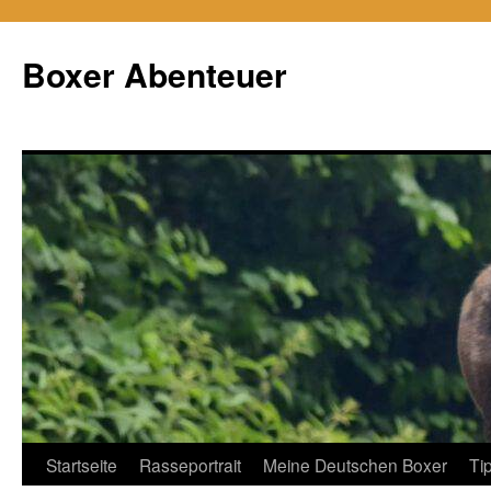
Zum
Inhalt
Boxer Abenteuer
springen
Startseite
Rasseportrait
Meine Deutschen Boxer
Ti